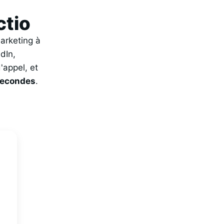
ctio
marketing à
dIn,
'appel, et
econdes
.